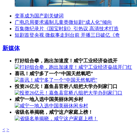
变革成为国产剧关键词
广电总局要求遏制儿童类微短剧“成人化”倾向
百集微纪录片《国宝时刻》引热议 高清技术打造
短剧首登央视 微叙事走到台前 开播三日破亿《奇
新媒体
打好组合拳，跑出加速度！​咸宁工业经济奋战开
喜讯！咸宁多了一个“中国天然氧吧”
投资26亿元！嘉鱼县官桥八组把大学办到家门口
咸宁一地入选中国美丽休闲乡村
省级名单揭晓，咸宁这户家庭上榜！
<
>