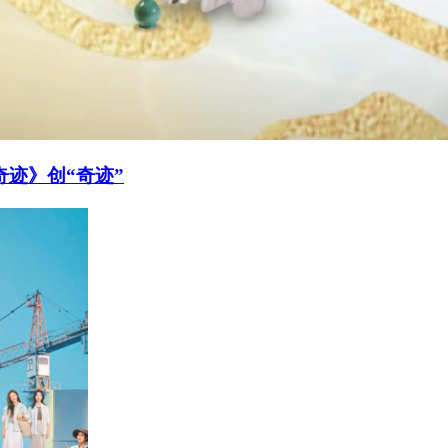
奇迹》创“奇迹”