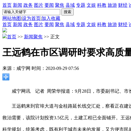
首页
新闻
政务
图片
要闻
聚焦
县域
专题
文娱
科教
旅游
财经
网站地图
|
设为首页
|
加入收藏
首页
新闻
政务
图片
要闻
聚焦
县域
专题
文娱
科教
旅游
财经
首页
>>
新闻聚焦
>> 正文
王远鹤在市区调研时要求高质
来源：咸宁网
时间：2020-09-29 07:56
咸宁网讯 记者 周荣华报道：9月28日，市委副书记、市
王远鹤来到官埠大道与金桂路延长线交汇处，察看正在建
救治需要，该院计划投资3.5亿元，土建工程已全面铺开。王
科学规划，统筹考虑，既有利于城市未来的发展，又方便市民