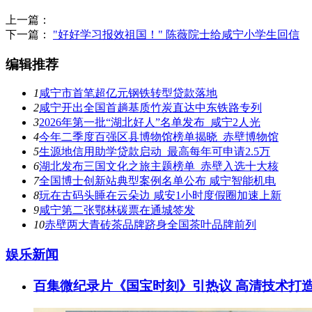
上一篇：
下一篇：
"好好学习报效祖国！" 陈薇院士给咸宁小学生回信
编辑推荐
1
咸宁市首笔超亿元钢铁转型贷款落地
2
咸宁开出全国首趟基质竹炭直达中东铁路专列
3
2026年第一批“湖北好人”名单发布 咸宁2人光
4
今年二季度百强区县博物馆榜单揭晓 赤壁博物馆
5
生源地信用助学贷款启动 最高每年可申请2.5万
6
湖北发布三国文化之旅主题榜单 赤壁入选十大核
7
全国博士创新站典型案例名单公布 咸宁智能机电
8
玩在古码头睡在云朵边 咸安1小时度假圈加速上新
9
咸宁第二张鄂林碳票在通城签发
10
赤壁两大青砖茶品牌跻身全国茶叶品牌前列
娱乐新闻
百集微纪录片《国宝时刻》引热议 高清技术打造“