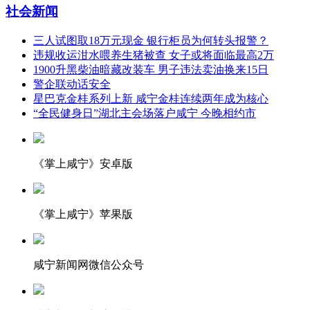
社会新闻
三人试图取18万元现金 银行柜员为何转头报警？
违规收运泔水喂养生猪被查 女子或将面临最高2万
1900升黑柴油暗藏改装车 男子违法卖油换来15日
警企联动话安全
星巴克金桂系列上新 咸宁金桂连续两年成为核心
“全民健身日”湖北主会场落户咸宁 今晚相约市
《掌上咸宁》安卓版
《掌上咸宁》苹果版
咸宁新闻网微信公众号