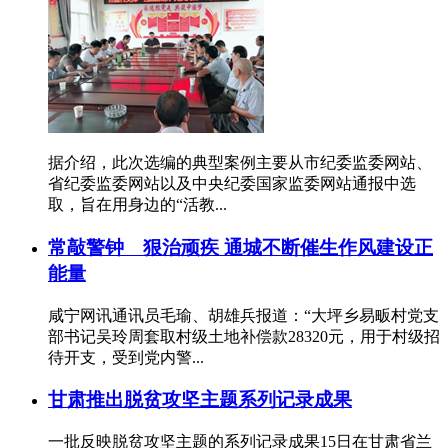
据介绍，此次选编的典型案例主要从市纪委监委网站、
省纪委监委网站以及中央纪委国家监委网站通报中选
取，旨在用身边的“活教...
常敲警钟 狠治顽疾 通城不断催生作风建设正
能量
咸宁网讯通讯员毛瑜、胡雄兵报道：“大坪乡易畈村党支
部书记吴玲周套取村级土地补偿款28320元，用于村级招
待开支，受到党内警...
甘肃推出脱贫攻坚主题系列记录成果
一批反映脱贫攻坚主题的系列记录成果15日在甘肃省兰