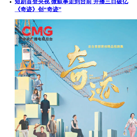
短剧首登央视 微叙事走到台前 开播三日破亿
《奇迹》创“奇迹”