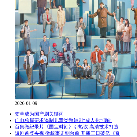
2026-01-09
变革成为国产剧关键词
广电总局要求遏制儿童类微短剧“成人化”倾向
百集微纪录片《国宝时刻》引热议 高清技术打造
短剧首登央视 微叙事走到台前 开播三日破亿《奇