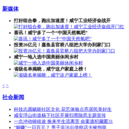
新媒体
打好组合拳，跑出加速度！​咸宁工业经济奋战开
喜讯！咸宁多了一个“中国天然氧吧”
投资26亿元！嘉鱼县官桥八组把大学办到家门口
咸宁一地入选中国美丽休闲乡村
省级名单揭晓，咸宁这户家庭上榜！
<
>
社会新闻
科技志愿赋能社区文化 花艺体验点亮居民美好生
咸安浮山街道杨下社区开展扫黑除恶主题宣传
一念冲动铸歧途 换来半生流离苦 命案逃犯藏匿31
“躺赚”一日百元？ 男子非法出借电话卡被拘留