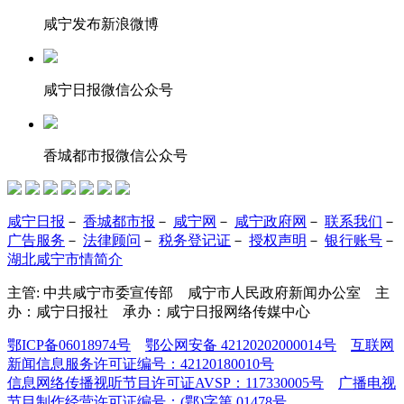
咸宁发布新浪微博
咸宁日报微信公众号
香城都市报微信公众号
咸宁日报
－
香城都市报
－
咸宁网
－
咸宁政府网
－
联系我们
－
广告服务
－
法律顾问
－
税务登记证
－
授权声明
－
银行账号
－
湖北咸宁市情简介
主管: 中共咸宁市委宣传部 咸宁市人民政府新闻办公室 主
办：咸宁日报社 承办：咸宁日报网络传媒中心
鄂ICP备06018974号
鄂公网安备 42120202000014号
互联网
新闻信息服务许可证编号：42120180010号
信息网络传播视听节目许可证AVSP：117330005号
广播电视
节目制作经营许可证编号：(鄂)字第 01478号