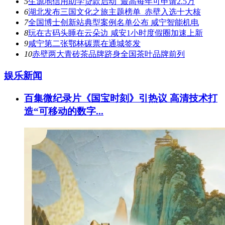
5
生源地信用助学贷款启动 最高每年可申请2.5万
6
湖北发布三国文化之旅主题榜单 赤壁入选十大核
7
全国博士创新站典型案例名单公布 咸宁智能机电
8
玩在古码头睡在云朵边 咸安1小时度假圈加速上新
9
咸宁第二张鄂林碳票在通城签发
10
赤壁两大青砖茶品牌跻身全国茶叶品牌前列
娱乐新闻
百集微纪录片《国宝时刻》引热议 高清技术打
造“可移动的数字...