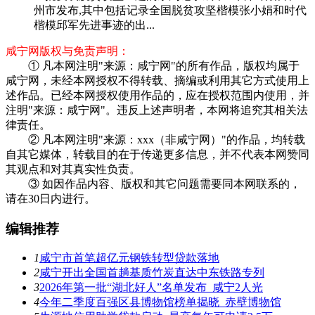
州市发布,其中包括记录全国脱贫攻坚楷模张小娟和时代
楷模邱军先进事迹的出...
咸宁网版权与免责声明：
① 凡本网注明"来源：咸宁网"的所有作品，版权均属于
咸宁网，未经本网授权不得转载、摘编或利用其它方式使用上
述作品。已经本网授权使用作品的，应在授权范围内使用，并
注明"来源：咸宁网"。违反上述声明者，本网将追究其相关法
律责任。
② 凡本网注明"来源：xxx（非咸宁网）"的作品，均转载
自其它媒体，转载目的在于传递更多信息，并不代表本网赞同
其观点和对其真实性负责。
③ 如因作品内容、版权和其它问题需要同本网联系的，
请在30日内进行。
编辑推荐
1
咸宁市首笔超亿元钢铁转型贷款落地
2
咸宁开出全国首趟基质竹炭直达中东铁路专列
3
2026年第一批“湖北好人”名单发布 咸宁2人光
4
今年二季度百强区县博物馆榜单揭晓 赤壁博物馆