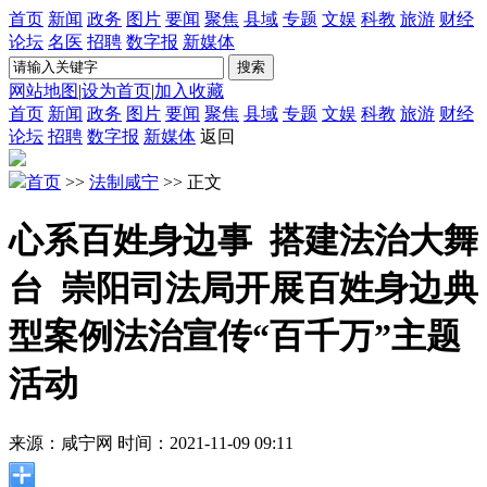
首页
新闻
政务
图片
要闻
聚焦
县域
专题
文娱
科教
旅游
财经
论坛
名医
招聘
数字报
新媒体
网站地图
|
设为首页
|
加入收藏
首页
新闻
政务
图片
要闻
聚焦
县域
专题
文娱
科教
旅游
财经
论坛
招聘
数字报
新媒体
返回
首页
>>
法制咸宁
>> 正文
心系百姓身边事 搭建法治大舞
台 崇阳司法局开展百姓身边典
型案例法治宣传“百千万”主题
活动
来源：咸宁网
时间：2021-11-09 09:11