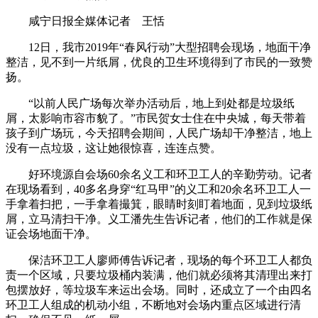
咸宁日报全媒体记者 王恬
12日，我市2019年“春风行动”大型招聘会现场，地面干净
整洁，见不到一片纸屑，优良的卫生环境得到了市民的一致赞
扬。
“以前人民广场每次举办活动后，地上到处都是垃圾纸
屑，太影响市容市貌了。”市民贺女士住在中央城，每天带着
孩子到广场玩，今天招聘会期间，人民广场却干净整洁，地上
没有一点垃圾，这让她很惊喜，连连点赞。
好环境源自会场60余名义工和环卫工人的辛勤劳动。记者
在现场看到，40多名身穿“红马甲”的义工和20余名环卫工人一
手拿着扫把，一手拿着撮箕，眼睛时刻盯着地面，见到垃圾纸
屑，立马清扫干净。义工潘先生告诉记者，他们的工作就是保
证会场地面干净。
保洁环卫工人廖师傅告诉记者，现场的每个环卫工人都负
责一个区域，只要垃圾桶内装满，他们就必须将其清理出来打
包摆放好，等垃圾车来运出会场。同时，还成立了一个由四名
环卫工人组成的机动小组，不断地对会场内重点区域进行清