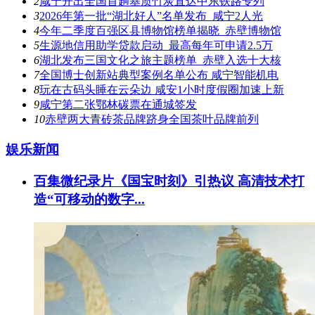
2
咸宁开出全国首趟基质竹炭直达中东铁路专列
3
2026年第一批“湖北好人”名单发布 咸宁2人光
4
今年二季度百强区县博物馆榜单揭晓 赤壁博物馆
5
生源地信用助学贷款启动 最高每年可申请2.5万
6
湖北发布三国文化之旅主题榜单 赤壁入选十大核
7
全国博士创新站典型案例名单公布 咸宁智能机电
8
玩在古码头睡在云朵边 咸安1小时度假圈加速上新
9
咸宁第二张鄂林碳票在通城签发
10
赤壁两大青砖茶品牌跻身全国茶叶品牌前列
娱乐新闻
百集微纪录片《国宝时刻》引热议 高清技术打
造“可移动的数字...