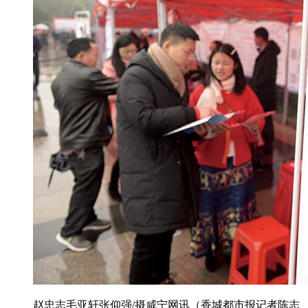
赵忠志毛亚轩张仰强/摄咸宁网讯（香城都市报记者陈志