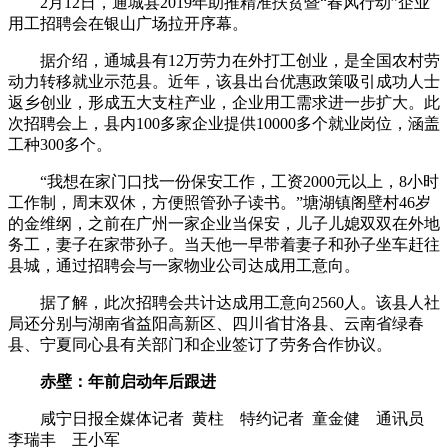
2月12日，通城县2019年助推精准扶贫暨“春风行动”企业
用工招聘会在银山广场拉开序幕。
据介绍，通城县有12万劳力在外打工创业，是全国农村劳
动力转移就业示范县。近年，该县出台优惠政策吸引成功人士
返乡创业，形成五大支柱产业，企业用工需求进一步扩大。此
次招聘会上，县内100多家企业提供10000多个就业岗位，涵盖
工种300多个。
“我想在家门口找一份保安工作，工资2000元以上，8小时
工作制，周末双休，方便照管孙子读书。”塘湖镇阁壁村46岁
的金维纲，之前在广州一家企业当保安，儿子儿媳双双在外地
务工，妻子在家带孙子。当天他一早带着妻子和孙子坐车赶往
县城，通过招聘会与一家物业公司达成用工意向。
据了解，此次招聘会共计达成用工意向2560人。该县人社
局还分别与湖南省益阳高新区、四川省甘洛县、云南省绿春
县、宁夏同心县有关部门和企业签订了劳务合作协议。
赤壁：年前启动年后跟进
咸宁日报全媒体记者 黄柱 特约记者 童金健 通讯员
李瑞丰 王小军