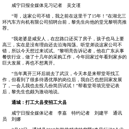
咸宁日报全媒体见习记者 吴文谨
“哥，这家公司不错，我之前在这里干了15年！”在湖北三
环汽车方向机有限公司招聘台前，黎先生向他的堂兄黎明亮推
荐。
“我老婆是咸安人，在岔路口还买了房子，孩子也马上要
高三，实在是没有理由还去沿海闯荡。听堂弟说这家公司不
错，所以今天想过来试试。”黎明亮告诉记者，他在广东从事
餐饮行业，做了十几年的采购工作，今年回家过年看到家乡的
巨大发展，再也不想离开。
“当年离开三环后就去了武汉，今天本是来帮堂哥找工
作，但看到了很多待遇优厚的岗位后，我自己也想回家发展
了，一会儿我也去投几份简历试试！”帮着堂哥填完登记表
后，黎先生也颇为激动地说。
通城：打工大县变招工大县
咸宁日报全媒体记者 李嘉 特约记者 刘建平 通讯
员 刘娜