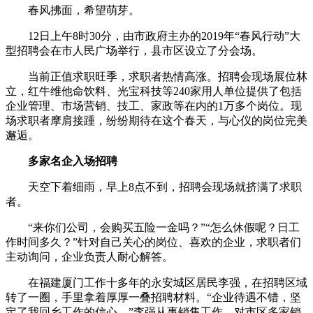
春风拂面，希望萌芽。
12日上午8时30分，由市政府主办的2019年“春风行动”大
型招聘会在市人民广场举行，县市区设立了分会场。
当前正值求职旺季，求职者热情高涨。招聘会现场展位林
立，红牛维他命饮料、光宝科技等240家用人单位提供了包括
企业管理、市场营销、技工、家政等在内的1万多个岗位。现
场求职者摩肩接踵，纷纷期待在这个春天，与心仪的岗位完美
邂逅。
多家名企入场招聘
天空下着细雨，早上8点不到，招聘会现场就挤满了求职
者。
“来你们公司，会购买五险一金吗？”“怎么休假呢？日工
作时间多久？”针对自己关心的岗位、喜欢的企业，求职者们
主动询问，企业负责人耐心解答。
在福建厦门工作十多年的永安城区居民李强，在招聘区域
转了一圈，手里拿着厚厚一叠招聘材料。“企业待遇不错，坚
定了我回乡工作的信心。”李强从事销售工作，对市区多家销