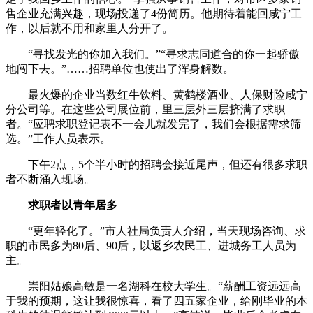
售企业充满兴趣，现场投递了4份简历。他期待着能回咸宁工
作，以后就不用和家里人分开了。
“寻找发光的你加入我们。”“寻求志同道合的你一起骄傲
地闯下去。”……招聘单位也使出了浑身解数。
最火爆的企业当数红牛饮料、黄鹤楼酒业、人保财险咸宁
分公司等。在这些公司展位前，里三层外三层挤满了求职
者。“应聘求职登记表不一会儿就发完了，我们会根据需求筛
选。”工作人员表示。
下午2点，5个半小时的招聘会接近尾声，但还有很多求职
者不断涌入现场。
求职者以青年居多
“更年轻化了。”市人社局负责人介绍，当天现场咨询、求
职的市民多为80后、90后，以返乡农民工、进城务工人员为
主。
崇阳姑娘高敏是一名湖科在校大学生。“薪酬工资远远高
于我的预期，这让我很惊喜，看了四五家企业，给刚毕业的本