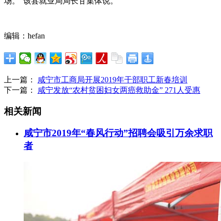
场。”该县就业局局长甘集体说。
编辑：hefan
上一篇：
咸宁市工商局开展2019年干部职工新春培训
下一篇：
咸宁发放“农村贫困妇女两癌救助金” 271人受惠
相关新闻
咸宁市2019年“春风行动”招聘会吸引万余求职
者