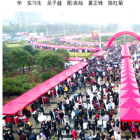
华 实习生 吴子越 图/袁灿 夏正锋 陈红菊