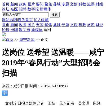
首页
新闻
政务
图片
要闻
聚焦
县域
专题
文娱
科教
旅游
财经
论坛
名医
招聘
数字报
新媒体
网站地图
|
设为首页
|
加入收藏
首页
新闻
政务
图片
要闻
聚焦
县域
专题
文娱
科教
旅游
财经
论坛
招聘
数字报
新媒体
返回
首页
>>
咸宁新闻
>> 正文
送岗位 送希望 送温暖——咸宁
2019年“春风行动”大型招聘会
扫描
来源：咸宁日报
时间：2019-02-13 09:33
文/咸宁日报全媒体记者 王恬 见习记者 吴文谨 阮泽