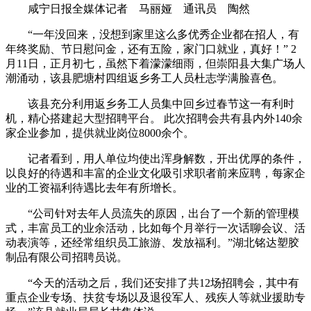
咸宁日报全媒体记者 马丽娅 通讯员 陶然
“一年没回来，没想到家里这么多优秀企业都在招人，有
年终奖励、节日慰问金，还有五险，家门口就业，真好！” 2
月11日，正月初七，虽然下着濛濛细雨，但崇阳县大集广场人
潮涌动，该县肥塘村四组返乡务工人员杜志学满脸喜色。
该县充分利用返乡务工人员集中回乡过春节这一有利时
机，精心搭建起大型招聘平台。 此次招聘会共有县内外140余
家企业参加，提供就业岗位8000余个。
记者看到，用人单位均使出浑身解数，开出优厚的条件，
以良好的待遇和丰富的企业文化吸引求职者前来应聘，每家企
业的工资福利待遇比去年有所增长。
“公司针对去年人员流失的原因，出台了一个新的管理模
式，丰富员工的业余活动，比如每个月举行一次话聊会议、活
动表演等，还经常组织员工旅游、发放福利。”湖北铭达塑胶
制品有限公司招聘员说。
“今天的活动之后，我们还安排了共12场招聘会，其中有
重点企业专场、扶贫专场以及退役军人、残疾人等就业援助专