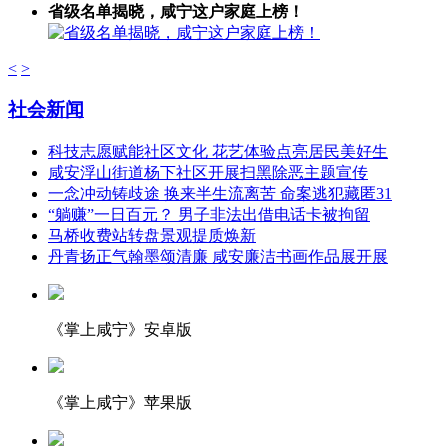
省级名单揭晓，咸宁这户家庭上榜！
<
>
社会新闻
科技志愿赋能社区文化 花艺体验点亮居民美好生
咸安浮山街道杨下社区开展扫黑除恶主题宣传
一念冲动铸歧途 换来半生流离苦 命案逃犯藏匿31
“躺赚”一日百元？ 男子非法出借电话卡被拘留
马桥收费站转盘景观提质焕新
丹青扬正气翰墨颂清廉 咸安廉洁书画作品展开展
《掌上咸宁》安卓版
《掌上咸宁》苹果版