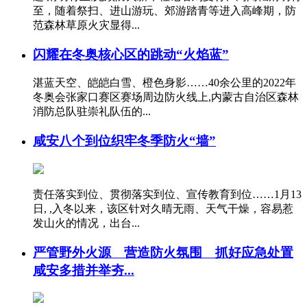
至，随着祭扫、进山游玩、郊游踏青等进入高峰期，防
范森林草原火灾显得...
闪耀在冬奥核心区的跳动“火焰蓝”
湛蓝天空、皑皑白雪、橙色身影……40余公里的2022年
冬奥会张家口赛区赛场周边防火线上,内蒙古自治区森林
消防总队驻崇礼队伍的...
咸安八个到位织牢冬季防火“墙”
责任落实到位、贯彻落实到位、宣传教育到位……1月13
日, ,入冬以来，该区针对久晴无雨、天气干燥，容易惹
发山火的情况，出台...
严管野外火源 营造防火氛围 抓好应急处置
咸安多措并举夯...