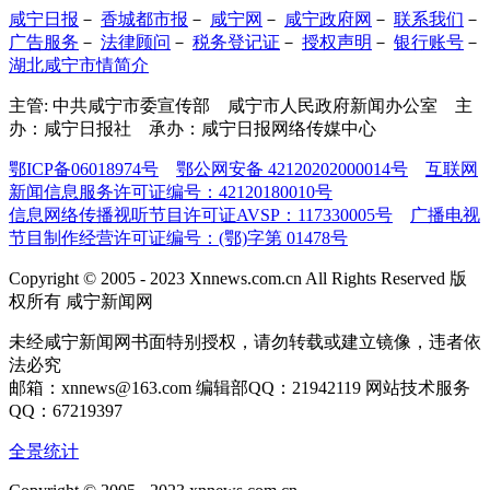
咸宁日报
－
香城都市报
－
咸宁网
－
咸宁政府网
－
联系我们
－
广告服务
－
法律顾问
－
税务登记证
－
授权声明
－
银行账号
－
湖北咸宁市情简介
主管: 中共咸宁市委宣传部 咸宁市人民政府新闻办公室 主
办：咸宁日报社 承办：咸宁日报网络传媒中心
鄂ICP备06018974号
鄂公网安备 42120202000014号
互联网
新闻信息服务许可证编号：42120180010号
信息网络传播视听节目许可证AVSP：117330005号
广播电视
节目制作经营许可证编号：(鄂)字第 01478号
Copyright © 2005 - 2023 Xnnews.com.cn All Rights Reserved 版
权所有 咸宁新闻网
未经咸宁新闻网书面特别授权，请勿转载或建立镜像，违者依
法必究
邮箱：xnnews@163.com 编辑部QQ：21942119 网站技术服务
QQ：67219397
全景统计