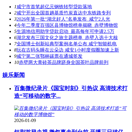
1
咸宁市首笔超亿元钢铁转型贷款落地
2
咸宁开出全国首趟基质竹炭直达中东铁路专列
3
2026年第一批“湖北好人”名单发布 咸宁2人光
4
今年二季度百强区县博物馆榜单揭晓 赤壁博物馆
5
生源地信用助学贷款启动 最高每年可申请2.5万
6
湖北发布三国文化之旅主题榜单 赤壁入选十大核
7
全国博士创新站典型案例名单公布 咸宁智能机电
8
玩在古码头睡在云朵边 咸安1小时度假圈加速上新
9
咸宁第二张鄂林碳票在通城签发
10
赤壁两大青砖茶品牌跻身全国茶叶品牌前列
娱乐新闻
百集微纪录片《国宝时刻》引热议 高清技术打
造“可移动的数字...
2026-01-09