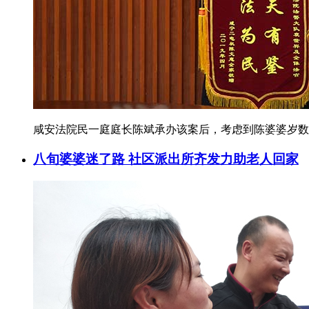
咸安法院民一庭庭长陈斌承办该案后，考虑到陈婆婆岁数
八旬婆婆迷了路 社区派出所齐发力助老人回家