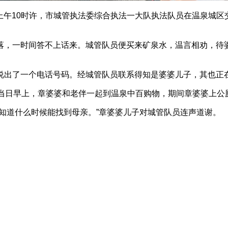
日上午10时许，市城管执法委综合执法一大队执法队员在温泉城
落，一时间答不上话来。城管队员便买来矿泉水，温言相劝，待
说出了一个电话号码。经城管队员联系得知是婆婆儿子，其也正
。当日早上，章婆婆和老伴一起到温泉中百购物，期间章婆婆上公
知道什么时候能找到母亲。”章婆婆儿子对城管队员连声道谢。