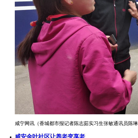
咸宁网讯（香城都市报记者陈志茹实习生张敏通讯员陈琳李
咸安金叶社区让养老变享老