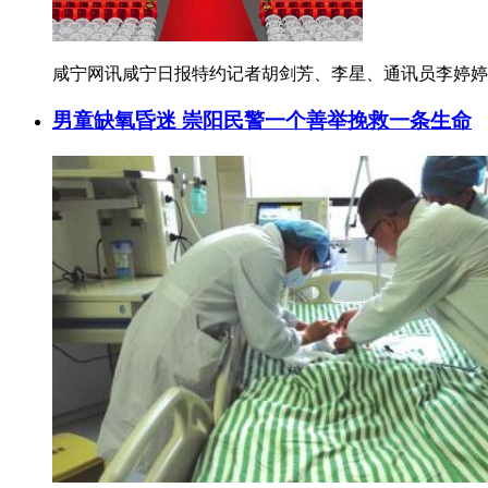
咸宁网讯咸宁日报特约记者胡剑芳、李星、通讯员李婷婷
男童缺氧昏迷 崇阳民警一个善举挽救一条生命