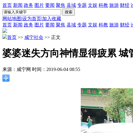
首页
新闻
政务
图片
要闻
聚焦
县域
专题
文娱
科教
旅游
财经
网站地图
|
设为首页
|
加入收藏
首页
新闻
政务
图片
要闻
聚焦
县域
专题
文娱
科教
旅游
财经
首页
>>
咸宁社会
>> 正文
婆婆迷失方向神情显得疲累 城
来源：咸宁网
时间：2019-06-04 08:55