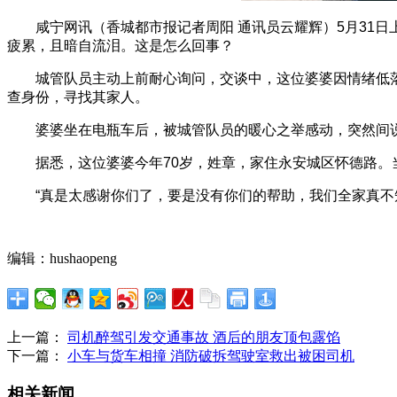
咸宁网讯（香城都市报记者周阳 通讯员云耀辉）5月31
疲累，且暗自流泪。这是怎么回事？
城管队员主动上前耐心询问，交谈中，这位婆婆因情绪低
查身份，寻找其家人。
婆婆坐在电瓶车后，被城管队员的暖心之举感动，突然间
据悉，这位婆婆今年70岁，姓章，家住永安城区怀德路
“真是太感谢你们了，要是没有你们的帮助，我们全家真不
编辑：hushaopeng
上一篇：
司机醉驾引发交通事故 酒后的朋友顶包露馅
下一篇：
小车与货车相撞 消防破拆驾驶室救出被困司机
相关新闻