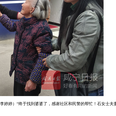
婷婷）“终于找到婆婆了，感谢社区和民警的帮忙！石女士夫妻俩