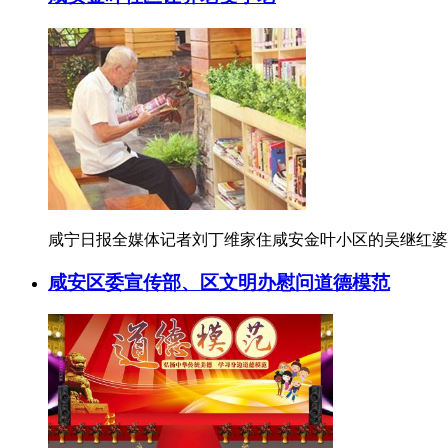
咸宁日报全媒体记者刘丁维家住咸安金叶小区的吴继红婆婆
咸安区委宣传部、区文明办慰问道德模范